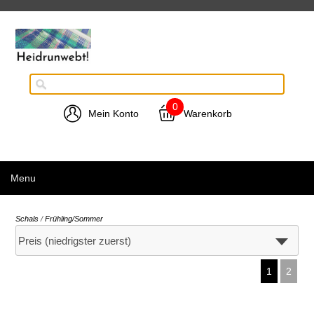
0
Mein Konto
Warenkorb
Menu
Schals
/
Frühling/Sommer
1
2